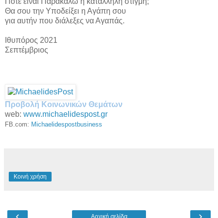
Πότε είναι Παρακαλώ η κατάλληλη στιγμή;
Θα σου την Υποδείξει η Αγάπη σου
για αυτήν που διάλεξες να Αγαπάς.
Ιθυπόρος 2021
Σεπτέμβριος
Προβολή Κοινωνικών Θεμάτων
web:
www.michaelidespost.gr
FB.com:
Michaelidespostbusiness
Κοινή χρήση
‹
›
Αρχική σελίδα